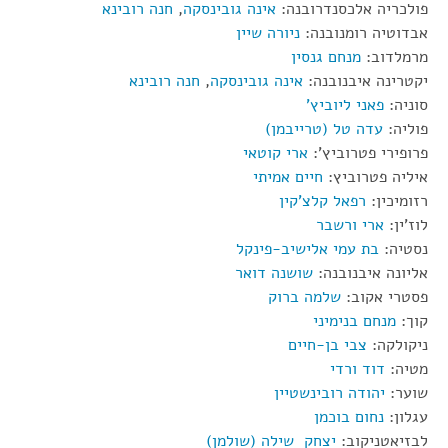
פולכריה אלכסנדרובנה:
אינה גובינסקה
,
חנה רובינא
אבדוטיה רומנובנה:
ניורה שיין
מרמלדוב:
מנחם גנסין
יקטרינה איבנובנה:
אינה גובינסקה
,
חנה רובינא
סוניה:
פאני ליוביץ'
פוליה:
עדה טל (טרייבמן)
פרופירי פטרוביץ':
ארי קוטאי
איליה פטרוביץ:
חיים אמיתי
רזומיכין:
רפאל קלצ'קין
לוז'ין:
ארי ורשבר
נסטיה:
בת עמי אלישיב-פינקל
אליונה איבנובנה:
שושנה דואר
פסטרי אקוב:
שלמה ברוק
קוך:
מנחם בנימיני
ניקולקה:
צבי בן-חיים
מטיה:
דוד ורדי
שוער:
יהודה רובינשטיין
עגלון:
נחום בוכמן
לבזיאטניקוב:
יצחק שילה (שולמן)