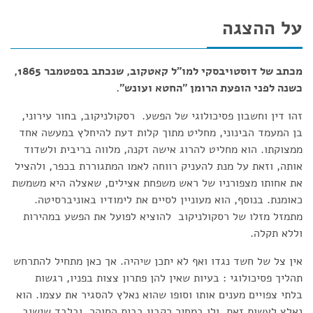
על ההצגה
מכתב של דוסטויבסקי למו"ל קאטקוב, שנכתב בספטמבר 1865,
כשנה לפני הופעת הרומן "החטא ועונש".
זהו דין וחשבון פסיכולוגי של הפשע. רסקולניקוב, בחור עירוני,
בן המעמד הבינוני, מחליט מתוך קלות דעת להיחלץ במעשה אחד
ממצוקתו. הוא מחליט להרוג אישה זקנה, מלווה בריבית ולשדוד
אותה, וזאת על מנת להעניק רווחה לאמו המתגוררת בכפר, ולהציל
את אחותו מצפורניו של ראש משפחת אצילים, שאצלה היא משמשת
כאומנת. בנוסף, הוא מעוניין לסיים את לימודיו באוניברסיטה.
מתמזל מזלו של רסקולניקוב להוציא לפועל את הפשע במהירות
וללא תקלה.
אין צל של חשד נגדו ואף לא יתכן שיהיה. אך כאן מתחיל להתרחש
תהליך פסיכולוגי : בעיות שאין להן פתרון צצות בפניו, רגשות
בלתי צפויים מענים אותו וסופו שהוא נאלץ להסגיר את עצמו. הוא
נאלץ לעשות זאת, ולו במחיר רקבון בבית הסוהר, ובלבד שישוב