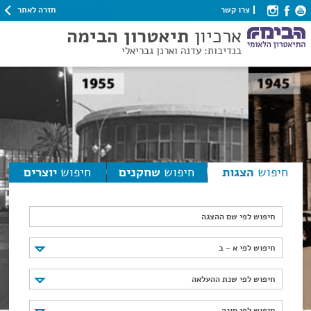
חזרה לאתר
צרו קשר
ארכיון
תיאטרון הבימה
בנדיבות: עדנה וארנן גבריאלי
חיפוש
הצגות
חיפוש
שחקנים
חיפוש
יוצרים
חיפוש לפי שם ההצגה
חיפוש לפי א - ב
חיפוש לפי א - ב
חיפוש לפי שנת ההעלאה
חיפוש לפי שנת ההעלאה
חיפוש לפי סוגה
חיפוש לפי סוגה