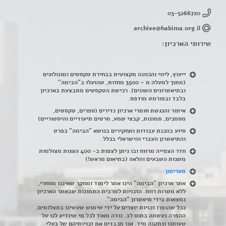
03-5266720
archive@habima.org.il
שירותי הארכיון:
ייעוץ, ליווי והכוונה מקצועית בבחירת טקסטים ומונולוגים
(מתוך למעלה מ – 3500 מחזות, שהועלו ב"הבימה"
ובתיאטרונים השונים). רכישת הטקסטים מתבצעת בארכיון
בלבד ובפורמט מודפס.
איתור והנגשת חומרי ארכיון נדירים
(
ספרים, טקסטים,
מסמכים, תמונות, קבצי שמע, סרטים תיעודיים והיסטוריים)
סיוע בהכנת עבודות ותחקירים בנושא "הבימה" בפרט
והתיאטרון העברי והישראלי בכלל
.
חדר הצפייה מרווח ובו ניתן לצפות ב- 400 הצגות מצולמות
משנות השבעים והלאה (בתיאום מראש!)
תעריפון
אתר ארכיון "הבימה" הינו אתר לימוד ומחקר שאיננו מסחרי,
ללא מטרות רווח. הזכויות למרבית התמונות שבאתר הארכיון
נמצאות בידי תיאטרון "הבימה".
ככל שהופרו זכויות יוצרים על ידי שימוש שעשינו בתצלומים,
ההפרה נעשתה בתום לב. נודה מאוד לכל מי שיודיע לנו על
טעותנו ונתקנה מיד. אנו מכבדים את זכויותיהם של בעלי