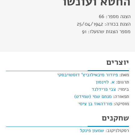
החטא ועונשו
הצגה מספר:
66
הצגת בכורה:
25/04/1942
מספר הצגות שהועלו:
91
יוצרים
מאת:
פיודור מיכאילוביץ' דוסטויבסקי
תרגום:
א. לוינסון
בימוי:
צבי פרידלנד
תפאורה:
מנחם שמי (שמידט)
מוסיקה:
פורדהאוז בן ציסי
שחקנים
רסקולניקוב:
שמעון פינקל