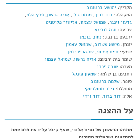
הקריין:
יהושע ברטונוב
המקהלה:
דוד ברוך
,
מנחם גולן
,
אריה גרשון
,
פרץ הלוי
,
גדעון זינגר
,
שמואל עצמון
,
אליעזר פלוטניק
צרועה:
חנה רובינא
ירבעם בן נבט:
נחום בוכמן
יונתן:
מישא אשרוב
,
שמואל עצמון
שמעי:
חיים אמיתי
,
שרגא פרידמן
שומר בית ירבעם:
אריה גרשון
,
שמואל עצמון
מעכה:
טובה פרדו
רחבעם בן שלמה:
שמעון פינקל
סופר:
שלמה ברטונוב
מחוללת:
נירה סוסלבסקי
אלה:
דוד ברוך
,
דוד ורדי
על ההצגה
מחזהו הראשון של נסים אלוני, שאף קיבל עליו את פרס צמח
למחזאות ישראלית מקורית.