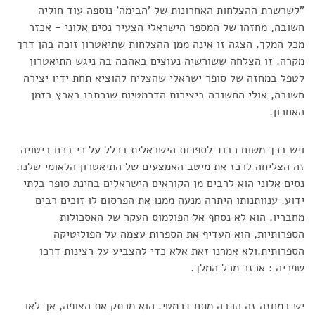
"לשרשרת ההצלחות האחרונות של 'הבימה' נוספה עוד חוליה
חשובה, מחזהו של המספר הישראלי הצעיר נסים אלוני - אכזר
מכל המלך. הצגה זו אינה ממן ההצלחות שתיאטרון זוכה בהן דרך
מקרה. זו הצלחה ששורשיה נעוצים באהבה בה ניגש התיאטרון
לטפל במחזה של סופר ישראלי שהצליח להוציא תחת ידיו יצירה
חשובה, אולי החשובה ביצירות הדרמטיות שנכתבו בארץ בזמן
האחרון.
ויש בכך משום כבוד לספרות הישראלית בכלל על כי בכח ביטויה
זה הצליחה לרכז את מיטב האמצעים של התיאטרון הלאומי שלנו.
נסים אלוני הוא לרבים מן הקוראים הישראלים בחינת סופר בלתי
ידוע. ענוותנותו היתרה מנעה ממנו את הפרסום לו זוכים רבים
מחבריו. הוא לא נסחף אל הפולמוס העקר של האסכולות
הספרותיות, הוא העדיף את הספרות עצמה על הפוליטיקה
הספרותית.ולא אמרנו זאת אלא כדי להצביע על רצינות דרכו
שפריה : אכזר מכל המלך.
יש במחזה זה הרבה מתח דרמטי. הוא מרתק את הצופה, אך לאו