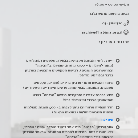
חמישי 09:00 - 16:00
הגעה בתיאום מראש בלבד
03-5266720
archive@habima.org.il
שירותי הארכיון:
ייעוץ, ליווי והכוונה מקצועית בבחירת טקסטים ומונולוגים
(מתוך למעלה מ – 3500 מחזות, שהועלו ב"הבימה"
ובתיאטרונים השונים). רכישת הטקסטים מתבצעת בארכיון
בלבד ובפורמט מודפס.
איתור והנגשת חומרי ארכיון נדירים
(
ספרים, טקסטים,
מסמכים, תמונות, קבצי שמע, סרטים תיעודיים והיסטוריים)
סיוע בהכנת עבודות ותחקירים בנושא "הבימה" בפרט
והתיאטרון העברי והישראלי בכלל
.
חדר הצפייה מרווח ובו ניתן לצפות ב- 400 הצגות מצולמות
משנות השבעים והלאה (בתיאום מראש!)
תעריפון
אתר ארכיון "הבימה" הינו אתר לימוד ומחקר שאיננו מסחרי,
ללא מטרות רווח. הזכויות למרבית התמונות שבאתר הארכיון
נמצאות בידי תיאטרון "הבימה".