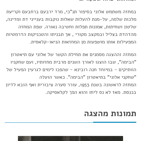
במחזה משתמש אלוני בסיפור תנ"כי, מרד ירבעם ברחבעם וקריעת
מלכות שלמה, על-מנת להעלות שאלות נוקבות בענייני דת ומדינה,
שלטון ושחיתות, אמונות תפלות וחשיבה נאורה. שפת המחזה
מהדהדת בצליל ובמקצב מקורי , אך תבניתו והטכניקות הדרמטיות
המפעילות אותו מושפעות מן המחזאות הניאו-קלאסית.
המחזה וההצגה מסמנים את תחילת הקשר של אלוני עם תיאטרון
"הבימה", שבו הוצגו לאורך השנים מרבית מחזותיו, ועם שחקניו
הוותיקים - במיוחד חנה רובינא - שהפכו לימים לגרעין הפעיל של
"שחקני אלוני" בתיאטרון "הבימה". כאשר הועלה
המחזה לראשונה בשנת 1953, עורר סערה ציבורית ואף הובא לדיון
בכנסת. מאז לא נס ליחו והוא הפך לקלאסיקה.
תמונות מהצגה