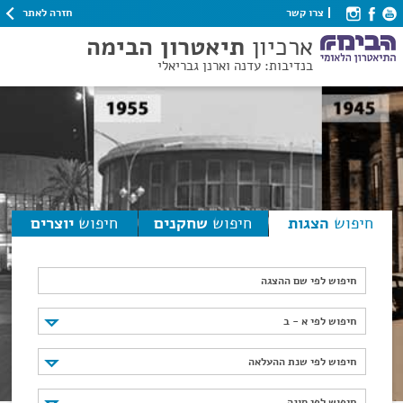
חזרה לאתר
צרו קשר
ארכיון
תיאטרון הבימה
בנדיבות: עדנה וארנן גבריאלי
חיפוש
הצגות
חיפוש
שחקנים
חיפוש
יוצרים
חיפוש לפי שם ההצגה
חיפוש לפי א - ב
חיפוש לפי א - ב
חיפוש לפי שנת ההעלאה
חיפוש לפי שנת ההעלאה
חיפוש לפי סוגה
חיפוש לפי סוגה