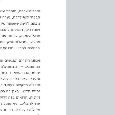
מירל'ה אפרת, סוחרת עשי
הבכור לשיינדלה, נערה ע
נוכחת לדעת שעשתה מקח 
ושנוררים, המנסים להבנו
מנהל עסקיה, לרתום את ה
מחלה - מנהלת משק ביתה 
בבחירת לבבו - מכניעים 
אנחנו חוזרים ופוגשים א
המחותנים - רב נחומצ'ה 
ימימה,ההתנגשויות בתוך 
ומעבירה את כל רכושה ל
מירל'ה מתקשה לעמוד בס
יהודי חדש. באין לה כסף
ודוניה, הרואים בזה זריק
עוד להבליג. היא אוספת
מירל'ה השתכנה בביתו של