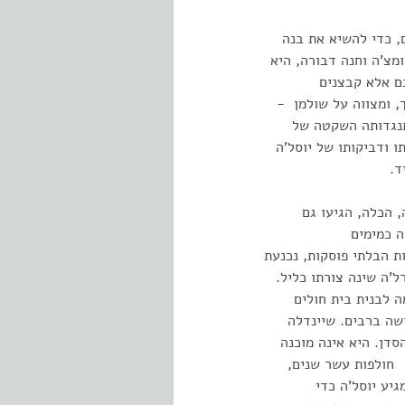
, כדי להשיא את בנה
מצ'ה וחנה דבורה, היא
ם אלא קבצנים
, ומצווה על שולמן -
התנגדותה השקטה של
 ודביקותו של יוסל'ה
יד.
 הכלה, הגיעו גם
ה כמימים
ת הבלתי פוסקות, נכנעת
ה שינה צורתו כליל.
 לבנית בית חולים
ישה ברבים. שיינדלה
סדן. היא אינה מוכנה
 חולפות עשר שנים,
יע יוסל'ה כדי