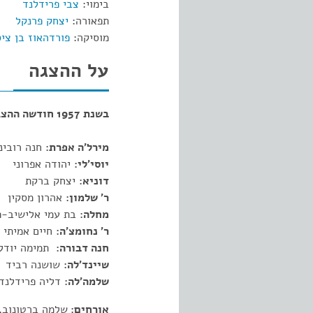
בימוי:
צבי פרידלנד
תפאורה:
יצחק פרנקל
מוסיקה:
פורדהאוז בן ציס
על ההצגה
בשנת 1957 חודשה ההצגה בהשתתפות :
מירל'ה אפרת:
חנה רובינ
יוסי'לי:
יהודה אפרוני
דוניא:
יצחק ברקת
ר' שלמון:
אהרון מסקין
מחלה:
בת עמי אלישיב-פ
ר' נחומצ'ה:
חיים אמיתי
חנה דבורה:
תמימה יודלב
שיינד'לה:
שושנה רביד
שלמה'לה:
דליה פרידל
אורחים:
שלמה ברטונוב, 