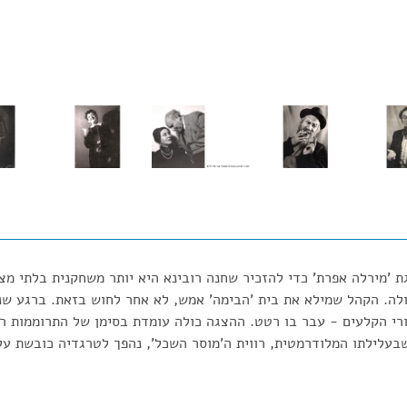
 'מירלה אפרת' כדי להזכיר שחנה רובינא היא יותר משחקנית בלתי מצו
ולה. הקהל שמילא את בית 'הבימה' אמש, לא אחר לחוש בזאת. ברגע שנ
רי הקלעים - עבר בו רטט. ההצגה כולה עומדת בסימן של התרוממות רו
שבעלילתו המלודרמטית, רווית ה'מוסר השכל', נהפך לטרגדיה כובשת על