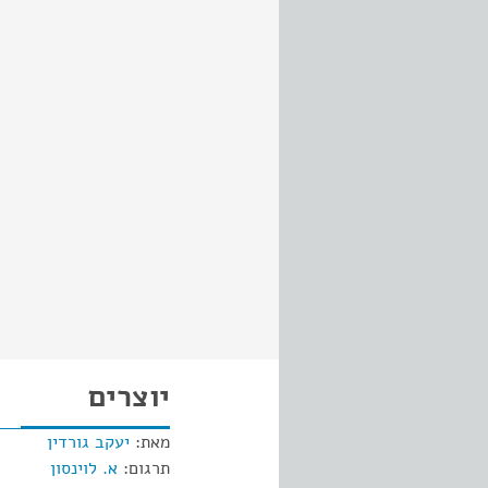
יוצרים
מאת:
יעקב גורדין
תרגום:
א. לוינסון