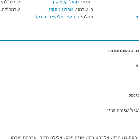
דוניא:
רפאל קלצ'קין
שיינד'לה:
ר' שלמון:
אהרון מסקין
שלמה'לה:
י
מחלה:
בת עמי אלישיב-פינקל
א
ינקל
יץ'/ניורה שיין
נד
פסח גוטמרק, אלברט כהן, טניה פרס, צלילה מזור, אברהם פורמן