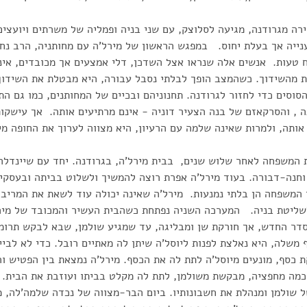
רה מגרודנה, מגיעה לסלוצק, עם שני בניה ופמליה של משרתים ויועצים
נייה אך בעלת יחוס. במפגש הראשון של מירל'ה עם מחותניה, הרב נחו
טעות. אנשים אלה שנראו אצל השדכן, דלי אמצעים אך מכובדים, אינ
ת מהשידוך. כשהמצב הופך לבלתי נסבל עבורה, היא מבטלת את השידוך
סוסים כדי לחזור לגרודנה. תחנוניהם ובכיים של המחותנים, כמו גם 
, והסרקאזם של בנה הצעיר דוניה - אינם מרתיעים אותה. אך עישקותו
אותה, ולמרות שאינה שלמה עם הרעיון, היא מצווה לערוך את החופה מ
ת המשפחה לאחר שלוש שנים, בבית מירל'ה, בגרודנה. יחד עם שיינדלה,
וחנה-דבורה. בעוד מירל'ה אפרת רוצה להמשיך ולשלוט בביתה ובעסקי
המשפחה הן בלתי נמנעות. מירל'ה שאינה יכולה עוד לשאת את המריבו
שליטת בניה. המערכה השניה נפתחת כשהבית העשיר והמכובד של מירל'
דר החדש, אך חורקת שן ומבליגה, עד שמגיע שולמן, שבא לבקש תרומה
 משלה, היא נאלצת לפנות ליוסל'ה שיתן לה מאתיים רובל. כדי לא לבי
ת כסף, מונעים מיוסל'ה לתת לה את הכסף. מירל'ה נמצאת בין הפטיש וה
 כמה מחפציה, מבקשת משולמן, לתת לה מקלט בביתו ועוזבת את הבית.
 שולמן ומנהלת את חשבונותיו. ביום הבר-מצווה של נכדה שלמה'לה, מג