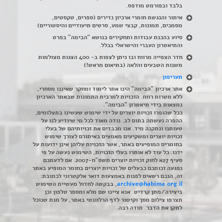
בלבד ובפורמט מודפס.
איתור והנגשת חומרי ארכיון נדירים
(
ספרים, טקסטים,
מסמכים, תמונות, קבצי שמע, סרטים תיעודיים והיסטוריים)
סיוע בהכנת עבודות ותחקירים בנושא "הבימה" בפרט
והתיאטרון העברי והישראלי בכלל
.
חדר הצפייה מרווח ובו ניתן לצפות ב- 400 הצגות מצולמות
משנות השבעים והלאה (בתיאום מראש!)
תעריפון
אתר ארכיון "הבימה" הינו אתר לימוד ומחקר שאיננו מסחרי,
ללא מטרות רווח. הזכויות למרבית התמונות שבאתר הארכיון
נמצאות בידי תיאטרון "הבימה".
ככל שהופרו זכויות יוצרים על ידי שימוש שעשינו בתצלומים,
ההפרה נעשתה בתום לב. נודה מאוד לכל מי שיודיע לנו על
טעותנו ונתקנה מיד. אנו מכבדים את זכויותיהם של בעלי
זכויות יוצרים ומשקיעים מאמצים באיתורם לצורך שימוש
בחומרים המופיעים באתר, אשר הזכויות עליהן אינן ידועות על
ידנו. כל עוד לא אותרו בעלי הזכויות, השימוש נעשה על פי
סעיף 27א לחוק זכויות יוצרים תשס"ח-2007. אם לדעתכם
נפגעה זכותכם כבעלים של זכויות יוצרים בחומר המופיע באתר
זה, הנכם רשאים לפנות באמצעות דואר אלקטרוני לכתובת:
archive@habima.org.il
, בבקשה לחדול מעשיית השימוש
ביצירה/מתן קרדיט. אנא ציינו שם מלא ומספר טלפון וכן
תצרפו צילום מסך וקישור לדף הרלוונטי באתר, על מנת שנוכל
לתקן את הדבר. תודה רבה.