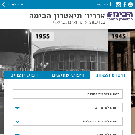
חזרה לאתר
צרו קשר
ארכיון
תיאטרון הבימה
בנדיבות: עדנה וארנן גבריאלי
חיפוש
הצגות
חיפוש
שחקנים
חיפוש
יוצרים
חיפוש לפי שם ההצגה
חיפוש לפי א - ב
חיפוש לפי א - ב
חיפוש לפי שנת ההעלאה
חיפוש לפי שנת ההעלאה
חיפוש לפי סוגה
חיפוש לפי סוגה