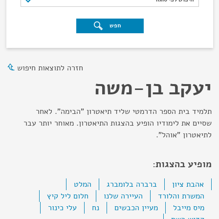
חפש
חזרה לתוצאות חיפוש
יעקב בן-משה
תלמיד בית הספר הדרמטי שליד תיאטרון "הבימה". לאחר
שסיים את לימודיו הופיע בהצגות התיאטרון. מאוחר יותר עבר
לתיאטרון "אוהל".
מופיע בהצגות:
אהבת ציון
ברברה בלומברג
המלט
המשרת והלורד
העיירה שלנו
חלום ליל קיץ
מיס מייבל
מעיין הכבשים
נח
עלי כינור