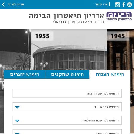
חזרה לאתר
צרו קשר
ארכיון
תיאטרון הבימה
בנדיבות: עדנה וארנן גבריאלי
חיפוש
הצגות
חיפוש
שחקנים
חיפוש
יוצרים
חיפוש לפי שם ההצגה
חיפוש לפי א - ב
חיפוש לפי א - ב
חיפוש לפי שנת ההעלאה
חיפוש לפי שנת ההעלאה
חיפוש לפי סוגה
חיפוש לפי סוגה