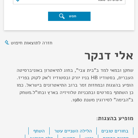
חפש
חזרה לתוצאות חיפוש
אלי דנקר
שחקן ובמאי למד ב"בית צבי", בחוג לתיאטרון באוניברסיטה
העברית, בסטודיו HB בניו יורק ובסטודיו ז'אק לקוק בפריז.
הופיע בהצגות ובמחזות זמר ברוב התיאטרונים בישראל. כמו
כן השתתף בסרטים ובתכניות טלוויזיה בארץ ובחו"ל.משחק
ב"הבימה" לסירוגין משנת 1980.
מופיע בהצגות:
בחורים טובים
הלילה השניים עשר
השחף