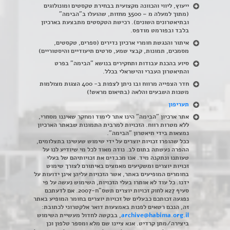
ייעוץ, ליווי והכוונה מקצועית בבחירת טקסטים ומונולוגים
(מתוך למעלה מ – 3500 מחזות, שהועלו ב"הבימה"
ובתיאטרונים השונים). רכישת הטקסטים מתבצעת בארכיון
בלבד ובפורמט מודפס.
איתור והנגשת חומרי ארכיון נדירים
(
ספרים, טקסטים,
מסמכים, תמונות, קבצי שמע, סרטים תיעודיים והיסטוריים)
סיוע בהכנת עבודות ותחקירים בנושא "הבימה" בפרט
והתיאטרון העברי והישראלי בכלל
.
חדר הצפייה מרווח ובו ניתן לצפות ב- 400 הצגות מצולמות
משנות השבעים והלאה (בתיאום מראש!)
תעריפון
אתר ארכיון "הבימה" הינו אתר לימוד ומחקר שאיננו מסחרי,
ללא מטרות רווח. הזכויות למרבית התמונות שבאתר הארכיון
נמצאות בידי תיאטרון "הבימה".
ככל שהופרו זכויות יוצרים על ידי שימוש שעשינו בתצלומים,
ההפרה נעשתה בתום לב. נודה מאוד לכל מי שיודיע לנו על
טעותנו ונתקנה מיד. אנו מכבדים את זכויותיהם של בעלי
זכויות יוצרים ומשקיעים מאמצים באיתורם לצורך שימוש
בחומרים המופיעים באתר, אשר הזכויות עליהן אינן ידועות על
ידנו. כל עוד לא אותרו בעלי הזכויות, השימוש נעשה על פי
סעיף 27א לחוק זכויות יוצרים תשס"ח-2007. אם לדעתכם
נפגעה זכותכם כבעלים של זכויות יוצרים בחומר המופיע באתר
זה, הנכם רשאים לפנות באמצעות דואר אלקטרוני לכתובת:
archive@habima.org.il
, בבקשה לחדול מעשיית השימוש
ביצירה/מתן קרדיט. אנא ציינו שם מלא ומספר טלפון וכן