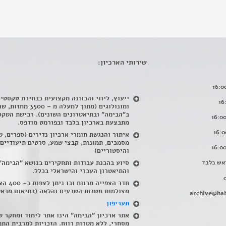
שירותי הארכיון:
ייעוץ, ליווי והכוונה מקצועית בבחירת טקסטי
ומונולוגים (מתוך למעלה מ – 500
ב"הבימה" ובתיאטרונים השונים). רכישת הטקס
מתבצעת בארכיון בלבד ובפורמט מודפס.
איתור והנגשת חומרי ארכיון נדירים
(
ספרים, ט
מסמכים, תמונות, קבצי שמע, סרטים תיעודיים
והיסטוריים)
אש בלבד
סיוע בהכנת עבודות ותחקירים בנושא "הבימה"
והתיאטרון העברי והישראלי בכלל
.
חדר הצפייה מרווח ובו
מצולמות משנות השבעים והלאה (בתיאום מראש
archive@hab
תעריפון
אתר ארכיון "הבימה" הינו אתר לימוד ומחקר ש
מסחרי, ללא מטרות רווח. הזכויות למרבית התמ