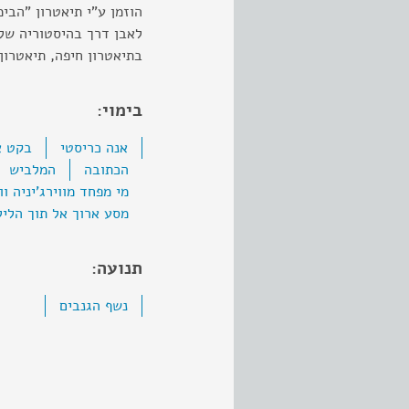
הוזמן ע"י תיאטרון "הבי
לאבן דרך בהיסטוריה של 
בתיאטרון חיפה, תיאטרון 
בימוי:
אנה כריסטי
בקט א
הכתובה
המלביש
מי מפחד מווירג'יניה וו
מסע ארוך אל תוך הליל
תנועה:
נשף הגנבים