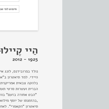
חיפוש לפי ש
חיפוש לפי שנ
הַיי קֶיילוּ
1925 - 2012
נולד בפרובידנס, לונג א
היידי. למד תיאטרון ב"אמ
הברית ועשרות סרטי תעוד
,בהזמנתו של יוסף מילוא
תיאטרון "הקאמרי". לאחר