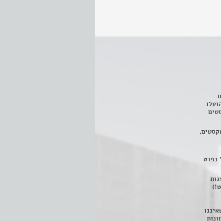
ם
3 מחזות, שהועלו
טים
קסטים,
 בפרט
 ניתן לצפות ב- 400 הצגות
!)
איננו
ונות