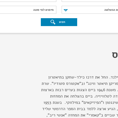
נת ההעלאה
חיפוש לפי סוגה
ת ההעלאה
חיפוש לפי סוגה
חפש
ס
יילנד. החל את דרכו כילד-שחקן בתיאטרון
ריקן תיאטר ווינג" וב"אקטורס סטודיו". שרת
בלהקה צבאית אמריקנית. משנת 1946 ביים הצגות בערים רבות בארצות
ה לטלוויזיה. ביים בהצלחה את המחזות
"הבט אחורה בזעם" בוושינגטון ו"הפיזיקאים" במילווקי. בשנת 1953
, הגיע ארצה ללמד בבית הספר הדרמטי שליד
 שביים ב"קאמרי" את המחזה "אנשי ריב",