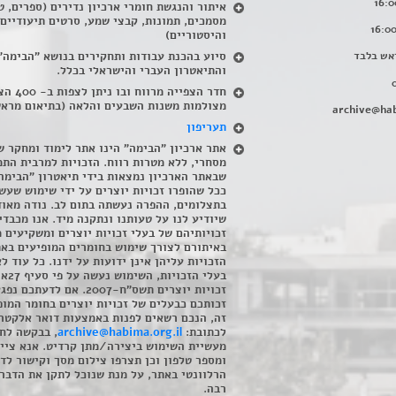
איתור והנגשת חומרי ארכיון נדירים
(
ספרים, ט
מסמכים, תמונות, קבצי שמע, סרטים תיעודיים
והיסטוריים)
אש בלבד
סיוע בהכנת עבודות ותחקירים בנושא "הבימה"
והתיאטרון העברי והישראלי בכלל
.
חדר הצפייה מרווח ובו
מצולמות משנות השבעים והלאה (בתיאום מראש
archive@hab
תעריפון
אתר ארכיון "הבימה" הינו אתר לימוד ומחקר ש
מסחרי, ללא מטרות רווח. הזכויות למרבית התמ
שבאתר הארכיון נמצאות בידי תיאטרון "הבימה
ככל שהופרו זכויות יוצרים על ידי שימוש שעשי
בתצלומים, ההפרה נעשתה בתום לב. נודה מאוד
שיודיע לנו על טעותנו ונתקנה מיד. אנו מכבדי
זכויותיהם של בעלי זכויות יוצרים ומשקיעים 
באיתורם לצורך שימוש בחומרים המופיעים בא
הזכויות עליהן אינן ידועות על ידנו. כל עוד ל
בעלי הזכויו
זכויות יוצרים תשס"ח-2007. אם לדעתכם 
זכותכם כבעלים של זכויות יוצרים בחומר המופ
זה, הנכם רשאים לפנות באמצעות דואר אלקטרו
לכתובת:
archive@habima.org.il
, בבקשה לח
מעשיית השימוש ביצירה/מתן קרדיט. אנא ציינ
ומספר טלפון וכן תצרפו צילום מסך וקישור לד
הרלוונטי באתר, על מנת שנוכל לתקן את הדבר.
רבה.