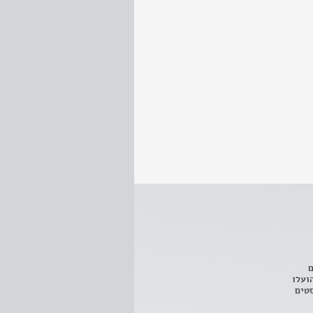
ם
3 מחזות, שהועלו
טים