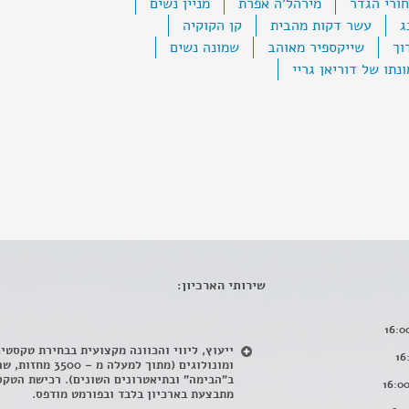
ורי הגדר
מירהל'ה אפרת
מניין נשים
ג
עשר דקות מהבית
קן הקוקיה
וך
שייקספיר מאוהב
שמונה נשים
נתו של דוריאן גריי
שירותי הארכיון:
ייעוץ, ליווי והכוונה מקצועית בבחירת טקסטי
ומונולוגים (מתוך למעלה מ – 500
ב"הבימה" ובתיאטרונים השונים). רכישת הטקס
מתבצעת בארכיון בלבד ובפורמט מודפס.