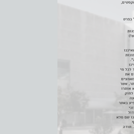
קסטים,
 בפרט
 ניתן לצפות ב- 400 הצגות
!)
איננו
ונות
".
נו
 לכל מי
ם את
מאמצים
תר, אשר
א אותרו
ת, השימוש נעשה על פי סעיף 27א לחוק
נפגעה
יע באתר
ני
דול
ו שם מלא
ף
 תודה